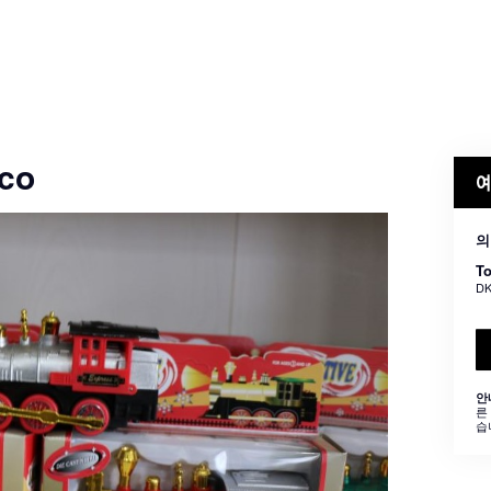
oco
예
의
To
DK
안
른
습