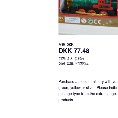
부터
DKK
DKK 77.48
기간:
2 시 (대략)
상품 코드:
PN30GZ
Purchase a piece of history with yo
green, yellow or silver. Please indi
postage type from the extras page. I
products.