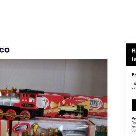
oco
R
f
En
To
77
Ve
No
le
co