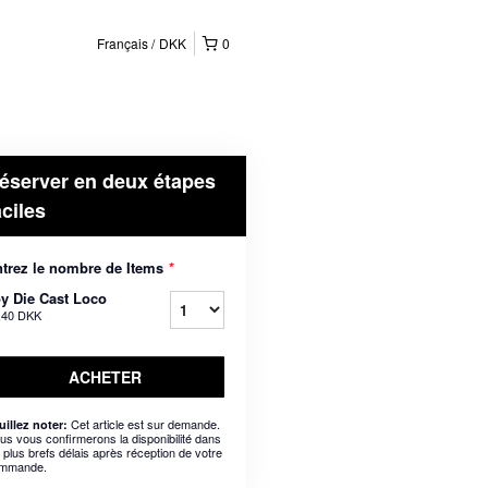
Français
DKK
0
éserver en deux étapes
aciles
trez le nombre de Items
*
y Die Cast Loco
,40 DKK
ACHETER
Cet article est sur demande.
uillez noter:
us vous confirmerons la disponibilité dans
s plus brefs délais après réception de votre
mmande.