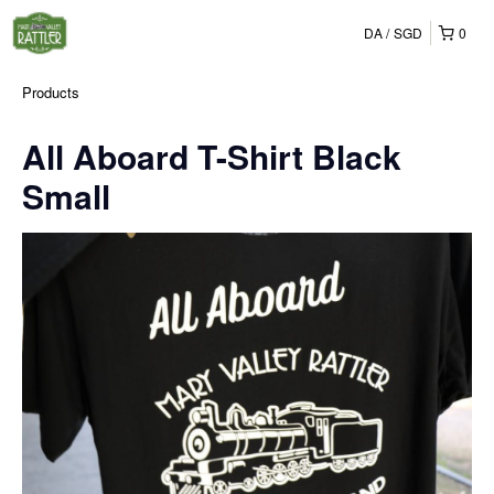
DA
SGD
0
Products
All Aboard T-Shirt Black
Small