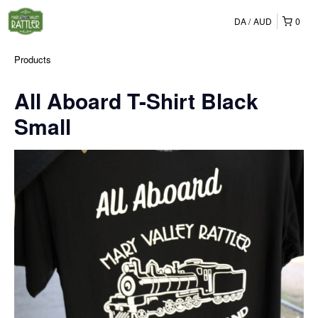
DA
AUD
0
Products
All Aboard T-Shirt Black
Small