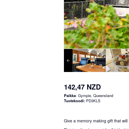
142,47 NZD
Paikka
: Gympie, Queensland
Tuotekoodi:
PD3KLS
Give a memory making gift that will l