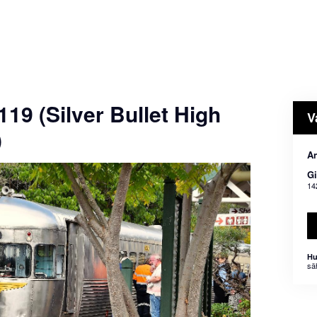
119 (Silver Bullet High
V
)
An
Gi
14
Hu
sä