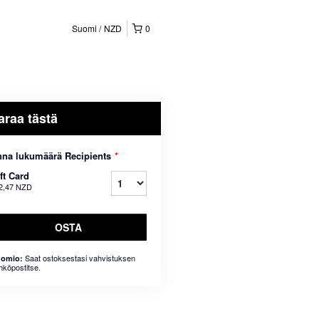
Suomi
NZD
0
araa tästä
na lukumäärä Recipients
*
ft Card
2,47 NZD
OSTA
Saat ostoksestasi vahvistuksen
omio:
hköpostitse.