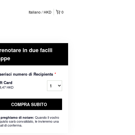
Italiano
HKD
0
renotare in due facili
appe
serisci numero di Recipients
*
ft Card
8,47 HKD
COMPRA SUBITO
Quando il vostro
 preghiamo di notare:
quisto sarà convalidato, le invieremo una
ail di conferma.