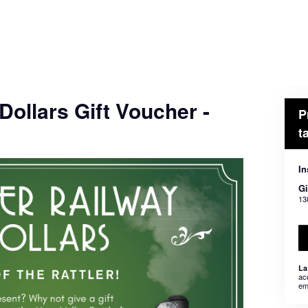
Dollars Gift Voucher -
P
t
In
Gi
13
La
ac
em