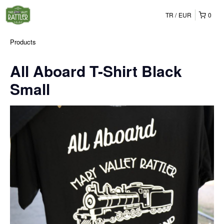
TR
EUR
0
Products
All Aboard T-Shirt Black
Small