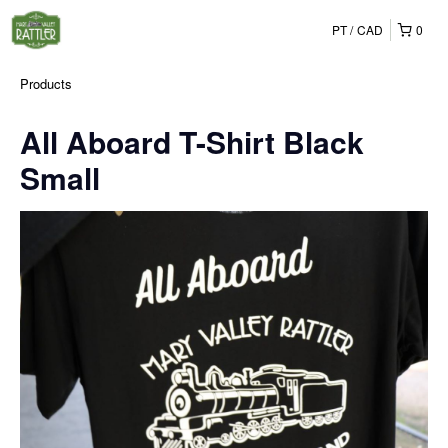
PT
CAD
0
Products
All Aboard T-Shirt Black
Small