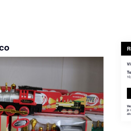
oco
R
Vl
To
10
Ve
je
ak