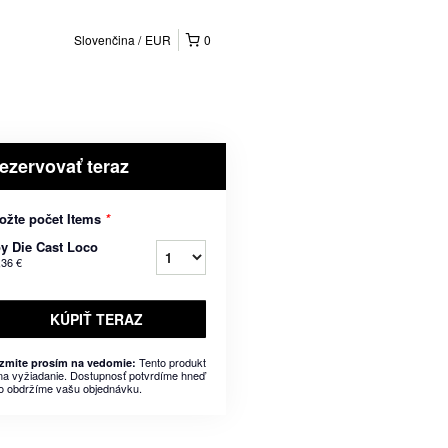
Slovenčina
EUR
0
ezervovať teraz
ožte počet Items
*
y Die Cast Loco
,36 €
KÚPIŤ TERAZ
Tento produkt
zmite prosím na vedomie:
 na vyžiadanie. Dostupnosť potvrdíme hneď
o obdržíme vašu objednávku.