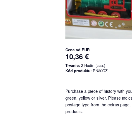
Cena od
EUR
10,36 €
Trvanie:
2 Hodín (cca.)
Kód produktu:
PN30GZ
Purchase a piece of history with yo
green, yellow or silver. Please indi
postage type from the extras page. I
products.