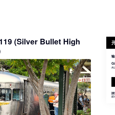
119 (Silver Bullet High
)
输
Gi
AU
請
邮