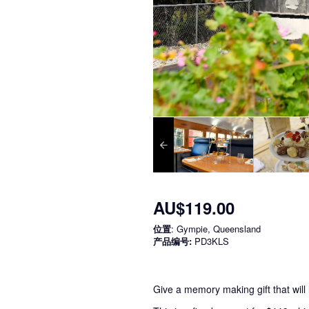
AU$119.00
位置
: Gympie, Queensland
产品编号:
PD3KLS
Give a memory making gift that will l