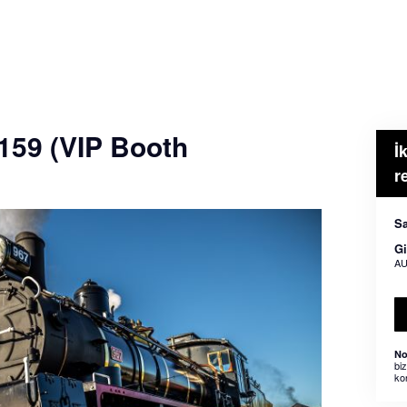
$159 (VIP Booth
İ
r
Sa
Gi
AU
No
bi
ko