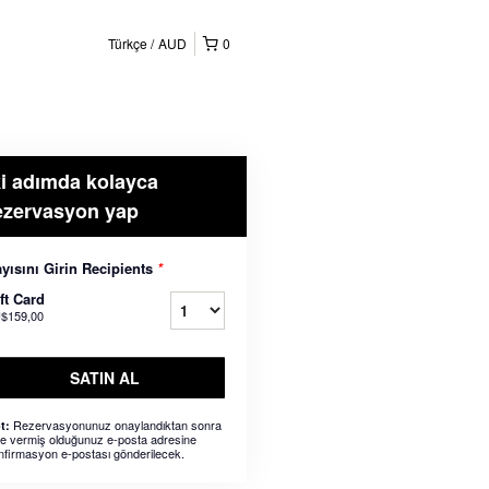
Türkçe
AUD
0
ki adımda kolayca
ezervasyon yap
yısını Girin Recipients
*
ft Card
$159,00
SATIN AL
Rezervasyonunuz onaylandıktan sonra
t:
ze vermiş olduğunuz e-posta adresine
nfirmasyon e-postası gönderilecek.