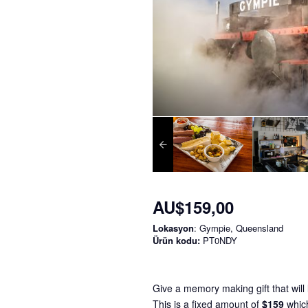
AU$159,00
Lokasyon
: Gympie, Queensland
Ürün kodu:
PT0NDY
Give a memory making gift that will l
This is a fixed amount of
$159
whic