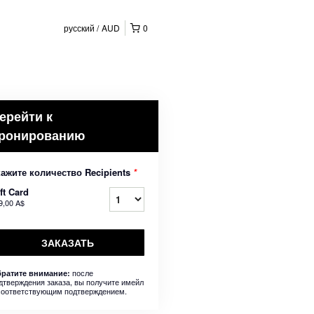
русский
AUD
0
ерейти к
ронированию
кажите количество Recipients
*
ft Card
9,00 A$
ЗАКАЗАТЬ
после
ратите внимание:
дтверждения заказа, вы получите имейл
соответствующим подтверждением.