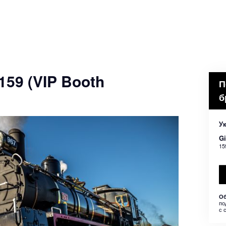
$159 (VIP Booth
П
б
У
Gi
15
Об
по
с 