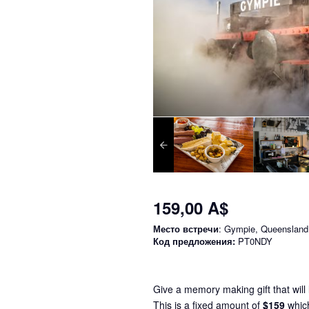
159,00 A$
Место встречи
: Gympie, Queensland
Код предложения:
PT0NDY
Give a memory making gift that will l
This is a fixed amount of
$159
whic