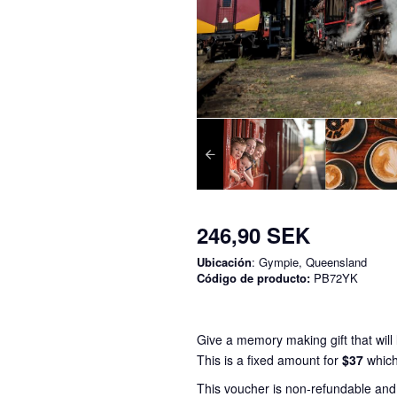
246,90 SEK
Ubicación
: Gympie, Queensland
Código de producto:
PB72YK
Give a memory making gift that will l
This is a fixed amount for
$37
which
This voucher is non-refundable an