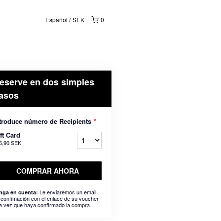
Español
SEK
0
eserve en dos simples
asos
troduce número de Recipients
*
ft Card
6,90 SEK
COMPRAR AHORA
Le enviaremos un email
nga en cuenta:
 confimación con el enlace de su voucher
a vez que haya confirmado la compra.