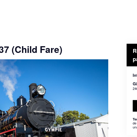
37 (Child Fare)
R
p
In
Gi
24
Te
de
un