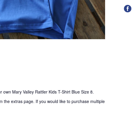
r own Mary Valley Rattler Kids T-Shirt Blue Size 8.
m the extras page. If you would like to purchase multiple