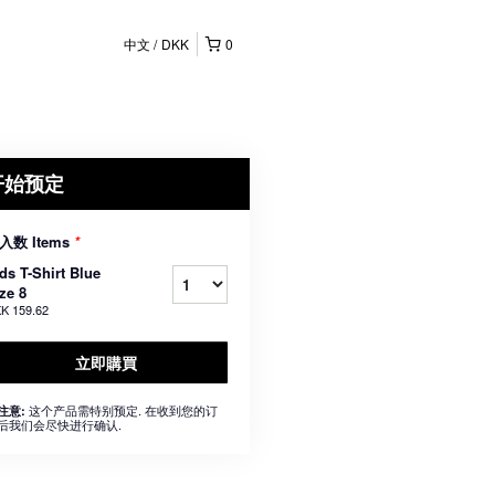
中文
DKK
0
开始预定
入数 Items
*
ds T-Shirt Blue
ze 8
K 159.62
立即購買
这个产品需特别预定. 在收到您的订
注意:
后我们会尽快进行确认.