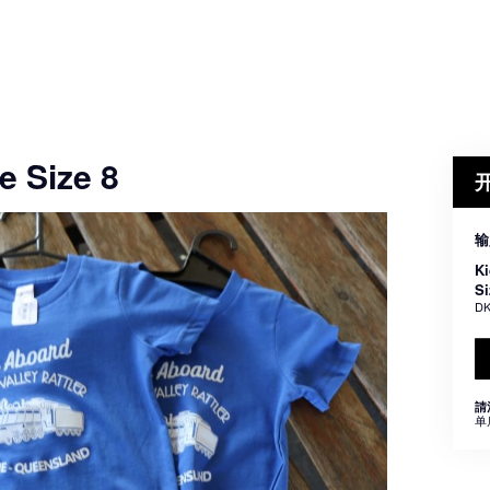
e Size 8
输
Ki
Si
DK
請
单