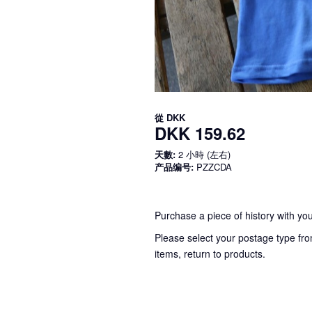
從
DKK
DKK 159.62
天數:
2 小時 (左右)
产品编号:
PZZCDA
Purchase a piece of history with you
Please select your postage type fro
items, return to products.