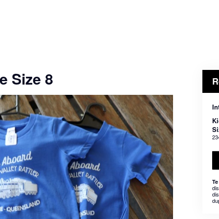
e Size 8
R
In
Ki
Si
23
Te
di
dis
du