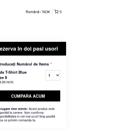
Română
NOK
0
ezerva In doi pasi usori
troduceți Numărul de Items
*
ds T-Shirt Blue
ze 8
4,95 NOK
CUMPARA ACUM
Acest produs este
 rugam tine minte:
sponibil la cerere. Vom confirma
ponibilitatea in cel mai scurt timp posibil
pa ce primim comanda ta.