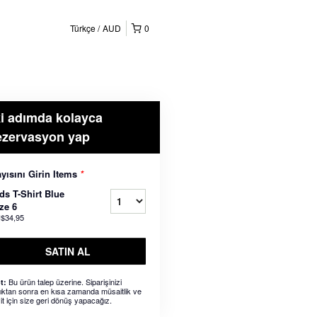
Türkçe
AUD
0
ki adımda kolayca
ezervasyon yap
yısını Girin Items
*
ds T-Shirt Blue
ze 6
$34,95
SATIN AL
Bu ürün talep üzerine. Siparişinizi
t:
dıktan sonra en kısa zamanda müsaitlik ve
it için size geri dönüş yapacağız.