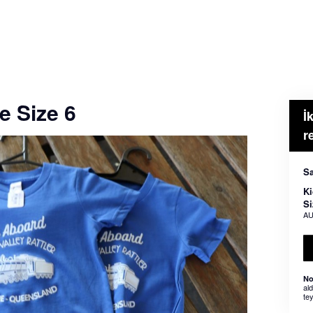
e Size 6
İ
r
Sa
Ki
Si
AU
No
al
tey