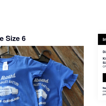
e Size 6
I
Di
Ki
Si
CF
No
co
po