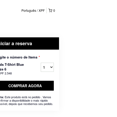
Português
XPF
0
niciar a reserva
gite o número de Items
*
ds T-Shirt Blue
ze 6
PF 2.548
COMPRAR AGORA
Este produto está no pedido . Vamos
ta:
nfirmar a disponibilidade o mais rápido
ssível, depois que recebemos seu pedido.