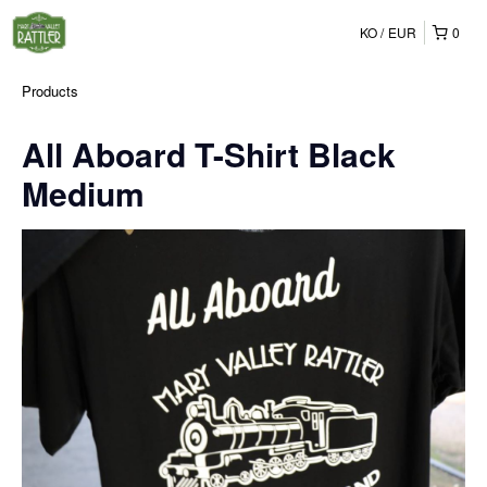
KO
EUR
0
Products
All Aboard T-Shirt Black
Medium