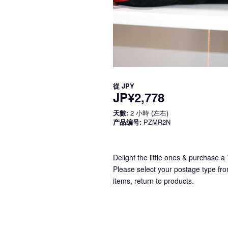
從
JPY
JP¥2,778
天數:
2 小時 (左右)
产品编号:
PZMR2N
Delight the little ones & purchase a
Please select your postage type fro
items, return to products.