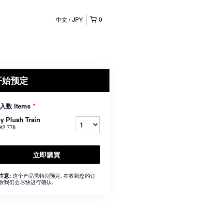
中文
JPY
0
开始预定
入数 Items
*
y Plush Train
¥2,778
立即購買
这个产品需特别预定. 在收到您的订
注意:
后我们会尽快进行确认.