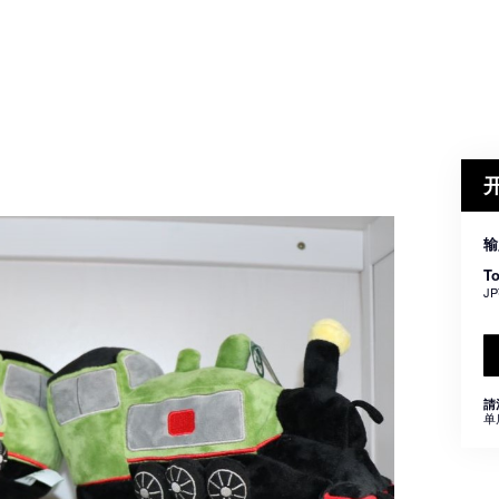
输
To
JP
請
单