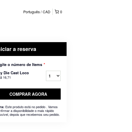
Português
CAD
0
niciar a reserva
gite o número de Items
*
y Die Cast Loco
$ 16,71
COMPRAR AGORA
Este produto está no pedido . Vamos
ta:
nfirmar a disponibilidade o mais rápido
ssível, depois que recebemos seu pedido.