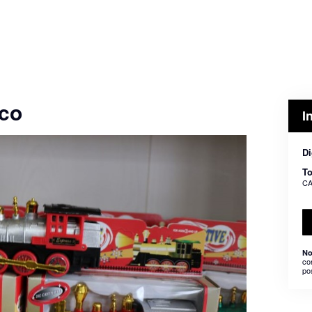
oco
I
Di
To
CA
No
co
po