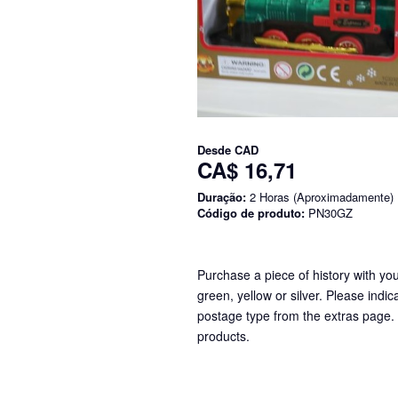
Desde
CAD
CA$ 16,71
Duração:
2 Horas (Aproximadamente)
Código de produto:
PN30GZ
Purchase a piece of history with yo
green, yellow or silver. Please indi
postage type from the extras page. I
products.