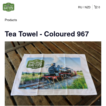
RU
NZD
0
Products
Tea Towel - Coloured 967