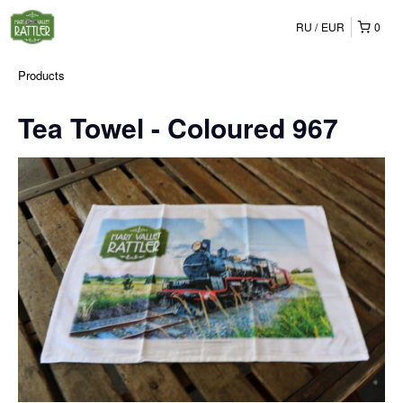
RU
EUR
0
Products
Tea Towel - Coloured 967