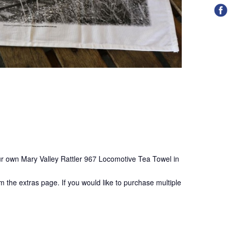
our own Mary Valley Rattler 967 Locomotive Tea Towel in
m the extras page. If you would like to purchase multiple