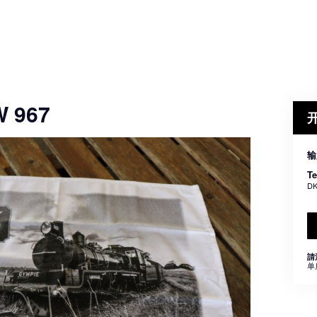
W 967
输
T
DK
請
单