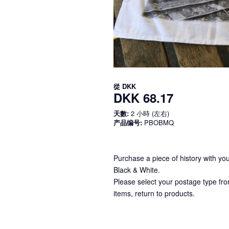
從
DKK
DKK 68.17
天數:
2 小時 (左右)
产品编号:
PBOBMQ
Purchase a piece of history with y
Black & White.
Please select your postage type fro
items, return to products.