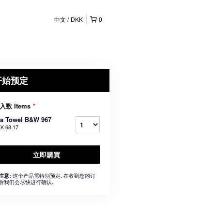
中文
DKK
0
开始预定
入数 Items
*
ea Towel B&W 967
K 68.17
立即購買
这个产品需特别预定. 在收到您的订
注意:
后我们会尽快进行确认.