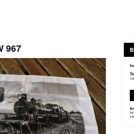
W 967
B
In
T
10
Be
for
som