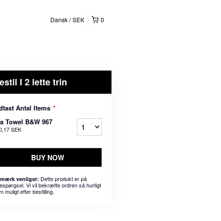
Dansk
SEK
0
estil I 2 lette trin
dtast Antal Items
*
ea Towel B&W 967
0,17 SEK
BUY NOW
Dette produkt er på
mærk venligst:
espørgsel. Vi vil bekræfte ordren så hurtigt
 muligt efter bestilling.