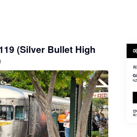
119 (Silver Bullet High
예
)
의
Gi
NZ
안
확