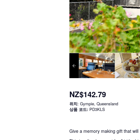
NZ$142.79
위치
: Gympie, Queensland
상품 코드:
PD3KLS
Give a memory making gift that will l