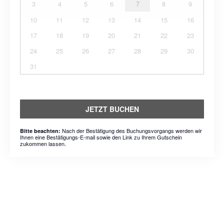
3
4
5
6
7
8
9
10
11
12
13
14
15
16
17
18
19
20
21
22
23
24
25
26
27
28
29
30
31
JETZT BUCHEN
Nach der Bestätigung des Buchungsvorgangs werden wir
Bitte beachten:
Ihnen eine Bestätigungs-E-mail sowie den Link zu Ihrem Gutschein
zukommen lassen.