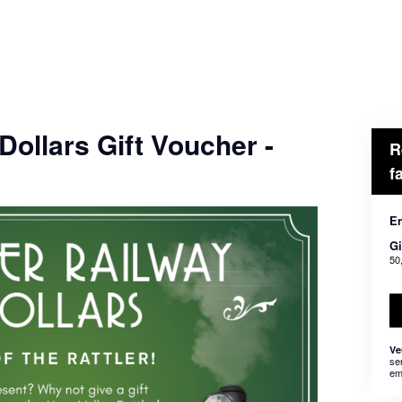
Dollars Gift Voucher -
R
f
En
Gi
50
Ve
se
em